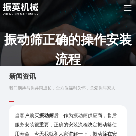
网站首页
产品中心
振动筛正确的操作安装
客户案例
振英风采
流程
新闻资讯
新闻资讯
发布时间：2015-12-01 浏览：2203次
关于我们
我们期待与你共同成长，全方位福利关怀，关爱你与家人
联系我们
当客户购买
振动筛
后，作为振动筛供应商，售后
服务安装很重要，正确的安装流程决定振动筛使
用寿命。今天我就和大家讲解一下，振动筛在安