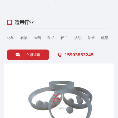
适用行业
化学
石油
医药
食品
轻工
纺织
冶金
轧钢
15903853245
立即咨询